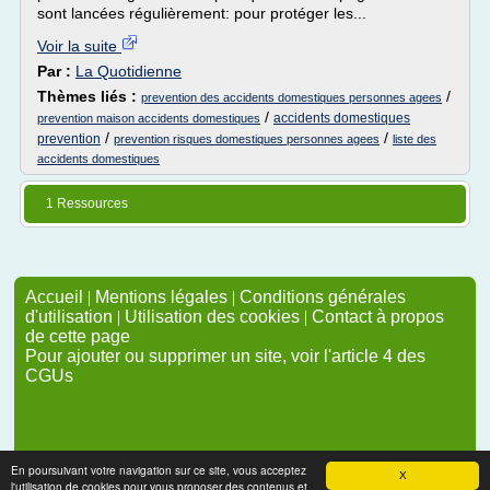
sont lancées régulièrement: pour protéger les...
Voir la suite
Par :
La Quotidienne
Thèmes liés :
/
prevention des accidents domestiques personnes agees
/
accidents domestiques
prevention maison accidents domestiques
/
/
prevention
prevention risques domestiques personnes agees
liste des
accidents domestiques
1 Ressources
Accueil
|
Mentions légales
|
Conditions générales
d'utilisation
|
Utilisation des cookies
|
Contact à propos
de cette page
Pour ajouter ou supprimer un site, voir l'article 4 des
CGUs
En poursuivant votre navigation sur ce site, vous acceptez
X
l'utilisation de cookies pour vous proposer des contenus et